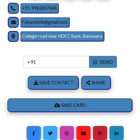
+91-9983607068
Faizanmktk@gmail.com
Collage road near HDFC Bank, Banswara
SEND
SAVE CONTACT
SHARE
SAVE CARD