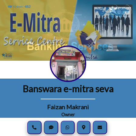
Views:
482
Banswara e-mitra seva
Faizan Makrani
Owner